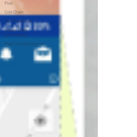
Post
Cold Chain
IoT Innovations
Supply Chain
Optimization
Real-Time Monitoring