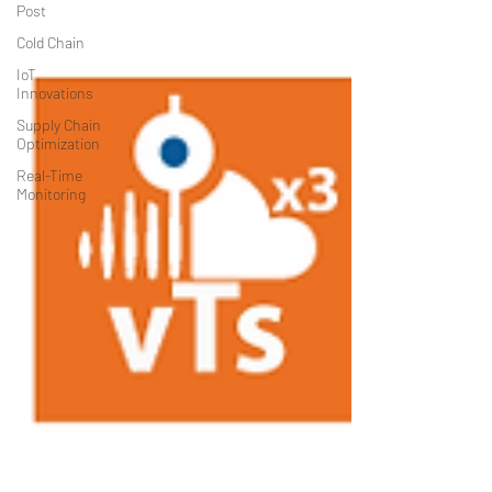
Post
Cold Chain
IoT
Innovations
Supply Chain
Optimization
Real-Time
Monitoring