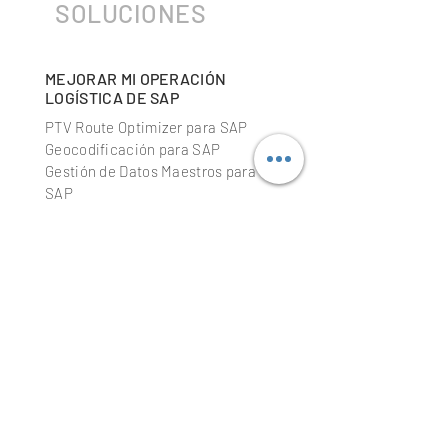
SOLUCIONES
MEJORAR MI OPERACIÓN
LOGÍSTICA DE SAP
PTV Route Optimizer para SAP
Geocodificación para SAP
Gestión de Datos Maestros para
SAP
Gestión Conductores y Vehículo
SAP
Gestión de Ordenes de SAP
Planificación de rutas para SAP
Cálculo de ETA para SAP
MEJORAR MI SISTEMA
SAP
API geo-código de direcciones
API representación en Mapas