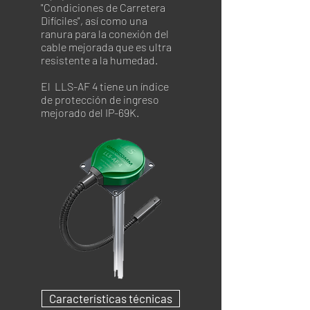
"Condiciones de Carretera
Difíciles", así como una
ranura para la conexión del
cable mejorada que es ultra
resistente a la humedad.
El LLS-AF 4 tiene un índice
de protección de ingreso
mejorado del IP-69K.
Características técnicas