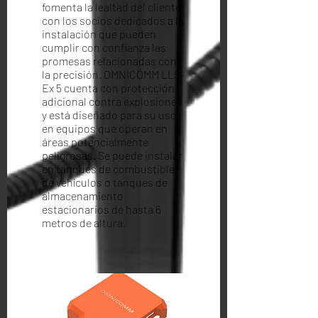
fomenta la lealtad del cliente
con los socios dedicados a la
instalación que pueden
cumplir con confianza las
promesas relacionadas con
la precisión. OMNICOMM LLS-
Ex 5 cuenta con protección
adicional contra explosiones
y está diseñado para su uso
en equipos que operan en
áreas potencialmente
peligrosas. Se puede instalar
en tanques de combustible
de vehículos o tanques de
almacenamiento
estacionarios de hasta 6
metros de altura.