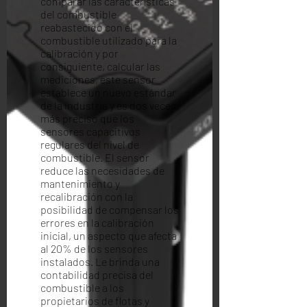
comparar las características
del combustible
reabastecido con el
combustible utilizado para la
calibración y por
consiguiente, calcular las
mediciones, este sensor
establece un nuevo estándar
de la industria y es dos veces
más preciso que los
sensores capacitivos
regulares del nivel de
combustible. El sensor
reduce las necesidades de
mantenimiento y
recalibración con la
posibilidad de compensar los
errores en la calibración
inicial, un aspecto que afecta
al 20% de los sensores
instalados. Le brinda una
contabilidad precisa del
combustible a los
propietarios de flotas y