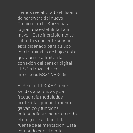
Hemos reelaborado el diseño
de hardware del nuevo
Omnicomm LLS-AF4 para
lograr una estabilidad aún
mayor. Este increiblemente
robusto y eficiente sensor
está diseñado para su uso
con terminales de bajo costo
que aún no admiten la
conexión del sensor digital
LLS 4 a través de las
interfaces RS232/RS485.
El Sensor LLS-AF 4 tiene
salidas analógicas y de
frecuencia moduladas
protegidas por aislamiento
galvánico y funciona
independientemente en todo
el rango de voltaje de la
fuente de alimentación. Está
equipado con el modo