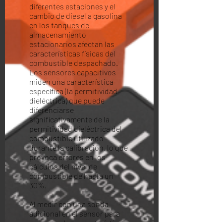
diferentes estaciones y el
cambio de diesel a gasolina
en los tanques de
almacenamiento
estacionarios afectan las
características físicas del
combustible despachado.
Los sensores capacitivos
miden una característica
específica (la permitividad
dieléctrica) que puede
diferenciarse
significativamente de la
permitividad dieléctrica del
combustible utilizado
durante la calibración, lo que
provoca errores en los
cálculos del nivel de
combustible de hasta un
30%.
Al medir con una sonda
adicional en el sensor para