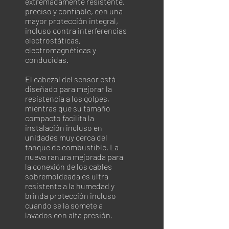
extremadamente resistente,
preciso y confiable, con una
mayor protección integral,
incluso contra interferencias
electrostáticas,
electromagnéticas y
conducidas.
El cabezal del sensor está
diseñado para mejorar la
resistencia a los golpes,
mientras que su tamaño
compacto facilita la
instalación incluso en
unidades muy cerca del
tanque de combustible. La
nueva ranura mejorada para
la conexión de los cables
sobremoldeada es ultra
resistente a la humedad y
brinda protección incluso
cuando se la somete a
lavados con alta presión.