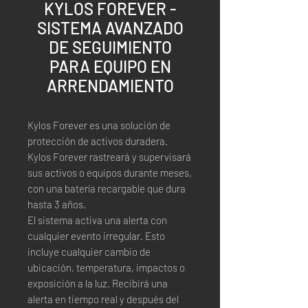
KYLOS FOREVER -
SISTEMA AVANZADO
DE SEGUIMIENTO
PARA EQUIPO EN
ARRENDAMIENTO
Kylos Forever es una solución de
protección de activos duradera.
Kylos Forever rastreará y supervisará
sus activos o equipos durante meses,
con una batería recargable que dura
hasta 3 años.
El sistema activa una alerta con
cualquier evento irregular. Esto
incluye cualquier cambio de
ubicación, temperatura, impactos o
exposición a la luz. Recibirá una
alerta en tiempo real y después del