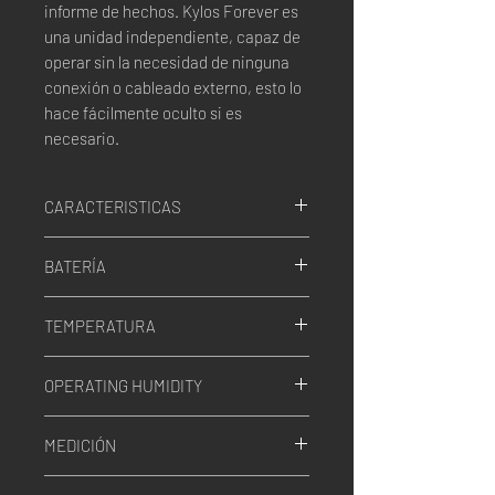
informe de hechos. Kylos Forever es
una unidad independiente, capaz de
operar sin la necesidad de ninguna
conexión o cableado externo, esto lo
hace fácilmente oculto si es
necesario.
CARACTERISTICAS
Valores medidos:
BATERÍA
Ubicación GPS
Temperatura
Ion de litio
Ligero
TEMPERATURA
3.7V, 5000 mAh
Impacto
Operational
OPERATING HUMIDITY
-20°C to +60°C
Storage
Up to 100%
-40°C to +85°C
MEDICIÓN
165 x 35 x 40 mm, 200 gramos