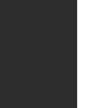
Home
Ubicaciones
Perfil de la
Compañía
Contáctenos
Política de
Privacidad
Cookies
RECURSOS
Blog
Marítimo
Blog Aéreo
Blog
Logístico
Medios
Eventos
TIENDA