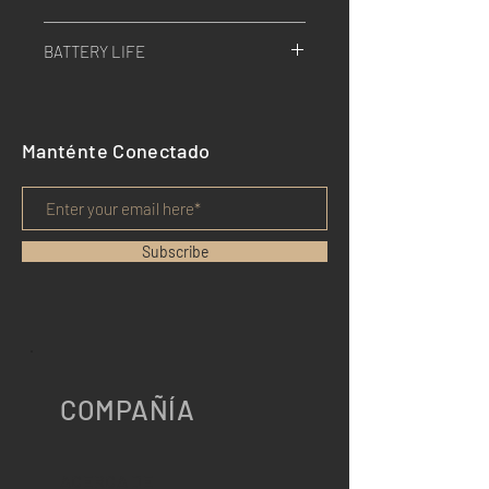
Solución todo en vista
Tipo / Resolución
Sleep/Idle
Tiempo para la primera reparación
3 ejes / resolución 0.1g
BATTERY LIFE
0.05 mAh
(TTFF)
Barómetro
GPS only
Solución de 2 satélites, A-GPS
Resolución / Cocina
Transmissions / Work Time
75 mAh
Inicio en caliente: 2 segundos
± 1 hPa / 300 - 1100 hPa
Every 10 minutes / 60 hours
GPRS only
Inicio cálido: 10 segundos
Every 6 hours / 90 days
Manténte Conectado
100 mAh
Arranque en frío: 50 segundos
Every 24 hours / 300 days
GPS and GPRS
Antena
Every 72 hours / 1095 days
165 mAh
Construido en
Subscribe
COMPAÑÍA
ACERCA DE