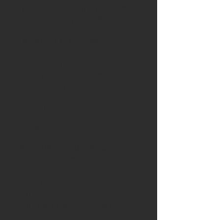
Planificación de rutas para SAP
Cálculo de ETA para SAP
MEJORAR MI SISTEMA
SAP
API geo-código de direcciones
API representación en Mapas
API rutas de vehículos
API Cálculo de Rutas
API Optimización espacio de
carga
API Planificación de Territorio
GESTIÓN DE FLOTA PARA
CUALQUIER ERP
API Geo
codificación
API Mapa Digital
API Geocercas
API Planificación de Rutas
API Seguimiento de Flotas